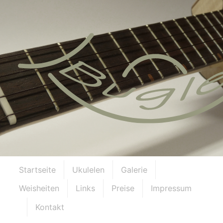
Startseite
Ukulelen
Galerie
Weisheiten
Links
Preise
Impressum
Kontakt