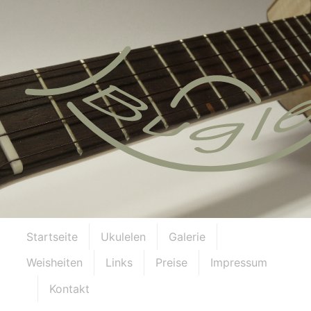
Startseite
Ukulelen
Galerie
Weisheiten
Links
Preise
Impressum
Kontakt