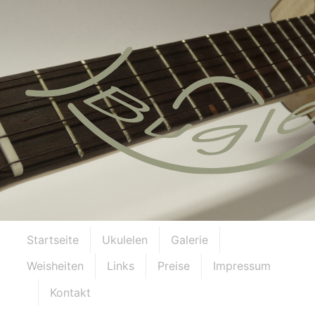
Startseite
Ukulelen
Galerie
Weisheiten
Links
Preise
Impressum
Kontakt